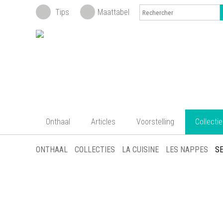
Tips
Maattabel
Onthaal
Articles
Voorstelling
Collecti
ONTHAAL
COLLECTIES
LA CUISINE
LES NAPPES
S