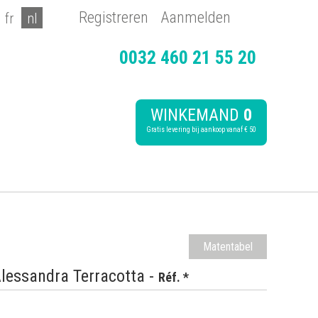
Registreren
Aanmelden
fr
nl
0032 460 21 55 20
WINKEMAND
0
Gratis levering bij aankoop vanaf € 50
Matentabel
lessandra Terracotta -
Réf. *